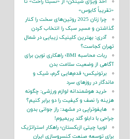
اخذ ویزای شینگن؛ از «نسبتاً راحت» تا
«تقریباً کابوس»
چرا زنان 2025 روتین‌های سخت را کنار
گذاشتن و مسیر سبک را انتخاب کردن
آدری: بهترین کلینیک زیبایی در شمال
تهران کجاست؟
ربات محاسبه BMI؛ راهکاری نوین برای
آگاهی از وضعیت سلامت بدن
برتونیکس؛ قدم‌هایی گرم، شیک و
ماندگار در روزهای سرد
خرید هوشمندانه لوازم ورزشی: چگونه
هزینه را نصف و کیفیت را دو برابر کنیم؟
هایفوتراپی در مشهد: راز جوانی بدون
جراحی با دابلو گلد پریمیوم!
لوبیا چیتی ازبکستان؛ راهکار استراتژیک
برای توسعه صنعت کنسروسازی ایران