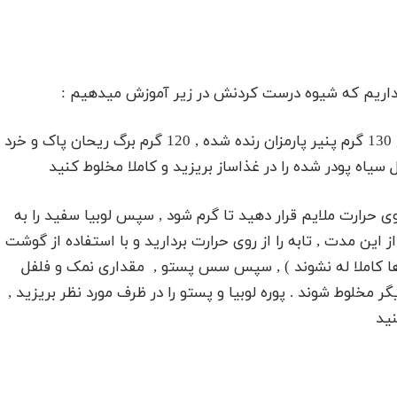
 داریم که شیوه درست کردنش در زیر آموزش میدهیم :
سس پستو : حبه سیر بدون پوست , 50 گرم دانه کاج , 130 گرم پنیر پارمزان رنده شده , 120 گرم برگ ریحان پاک و خرد
روی حرارت ملایم قرار دهید تا گرم شود , سپس لوبیا سفید را به
قه تفت دهید . پس از این مدت , تابه را از روی حرارت بردارید و با استفاده از گوشت
اها کاملا له نشوند ) , سپس سس پستو , مقداری نمک و فلفل
یگر مخلوط شوند . پوره لوبیا و پستو را در ظرف مورد نظر بریزید ,
نید