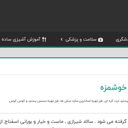
شگری
سلامت و پزشکی
آموزش آشپزی ساده
خوشمزه
 پستو
،
ذرت کره ای
،
طرز تهیه اسانترین ساید دیش ها
،
طرز تهیه سسس پستو
، و
کوس کوس
گرفته می شود . سالاد شیرازی , ماست و خیار و بورانی اسفناج از