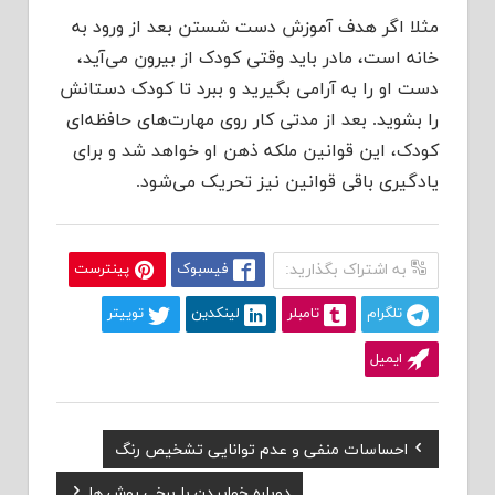
مثلا اگر هدف آموزش دست شستن بعد از ورود به
خانه است، مادر باید وقتی کودک از بیرون می‌آید،
دست او را به آرامی بگیرید و ببرد تا کودک دستانش
را بشوید. بعد از مدتی کار روی مهارت‌های حافظه‌ای
کودک، این قوانین ملکه ذهن او خواهد شد و برای
یادگیری باقی قوانین نیز تحریک می‌شود.
به اشتراک بگذارید:
فیسبوک
پینترست
تلگرام
تامبلر
لینکدین
توییتر
ایمیل
Previous
احساسات منفی و عدم توانایی تشخیص رنگ
راهبری
Post:
Next
دوباره خوابیدن با برخی روش ها