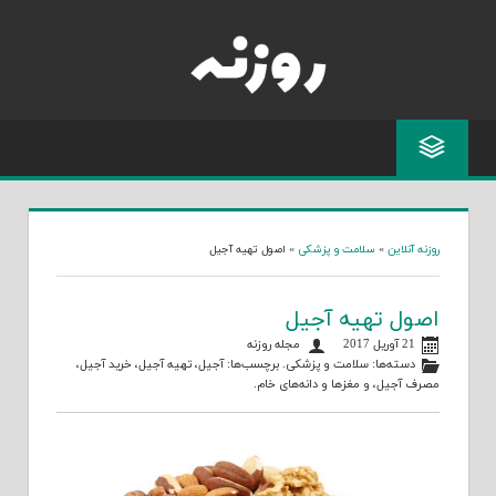
Skip
to
content
روزنه آنلاین
»
سلامت و پزشکی
»
اصول تهیه آجیل
اصول تهیه آجیل
21 آوریل 2017
مجله روزنه
دسته‌ها:
سلامت و پزشکی
. برچسب‌ها:
آجیل
،
تهیه آجیل
،
خرید آجیل
،
مصرف آجیل
، و
مغزها و دانه‌های خام
.