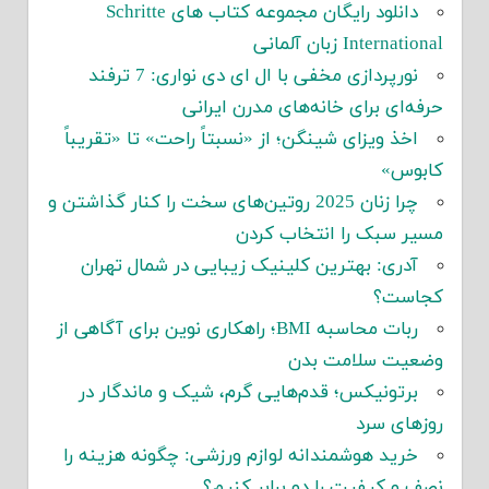
دانلود رایگان مجموعه کتاب های Schritte
International زبان آلمانی
نورپردازی مخفی با ال ای دی نواری: 7 ترفند
حرفه‌ای برای خانه‌های مدرن ایرانی
اخذ ویزای شینگن؛ از «نسبتاً راحت» تا «تقریباً
کابوس»
چرا زنان 2025 روتین‌های سخت را کنار گذاشتن و
مسیر سبک را انتخاب کردن
آدری: بهترین کلینیک زیبایی در شمال تهران
کجاست؟
ربات محاسبه BMI؛ راهکاری نوین برای آگاهی از
وضعیت سلامت بدن
برتونیکس؛ قدم‌هایی گرم، شیک و ماندگار در
روزهای سرد
خرید هوشمندانه لوازم ورزشی: چگونه هزینه را
نصف و کیفیت را دو برابر کنیم؟