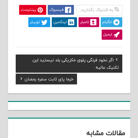
به اشتراک بگذارید:
فیسبوک
پینترست
تلگرام
تامبلر
لینکدین
توییتر
ایمیل
Previous
اگر نخود فرنگی پلوی مکزیکی بلد نیستید این
راهبری
Post:
تکنیک عالیه
نوشته
Next
خرما پای ثابت سفره رمضان
Post:
مقالات مشابه