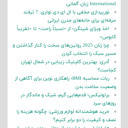
International زبان آلمانی
نورپردازی مخفی با ال ای دی نواری: 7 ترفند
حرفه‌ای برای خانه‌های مدرن ایرانی
اخذ ویزای شینگن؛ از «نسبتاً راحت» تا «تقریباً
کابوس»
چرا زنان 2025 روتین‌های سخت را کنار گذاشتن و
مسیر سبک را انتخاب کردن
آدری: بهترین کلینیک زیبایی در شمال تهران
کجاست؟
ربات محاسبه BMI؛ راهکاری نوین برای آگاهی از
وضعیت سلامت بدن
برتونیکس؛ قدم‌هایی گرم، شیک و ماندگار در
روزهای سرد
خرید هوشمندانه لوازم ورزشی: چگونه هزینه را
نصف و کیفیت را دو برابر کنیم؟