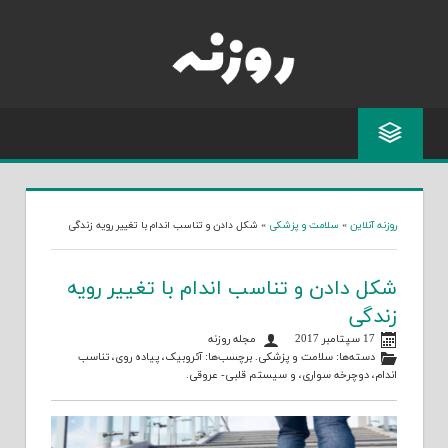
Skip
to
content
روزنه آنلاین
»
سلامت و پزشکی
»
شکل دادن و تناسب اندام با تغییر رویه زندگی
شکل دادن و تناسب اندام با تغییر رویه
زندگی
17 سپتامبر 2017
مجله روزنه
دسته‌ها:
سلامت و پزشکی
. برچسب‌ها:
آئروبیک
،
پیاده روی
،
تناسب
اندام
،
دوچرخه سواری
، و
سیستم قلبی- عروقی
.