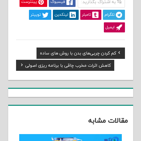
به اشتراک بگذارید:
فیسبوک
پینترست
تلگرام
تامبلر
لینکدین
توییتر
ایمیل
Previous
کم کردن چربی‌های بدن با روش های ساده
راهبری
Post:
Next
کاهش اثرات مخرب چاقی با برنامه ریزی اصولی
نوشته
Post:
مقالات مشابه