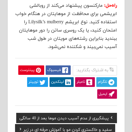
راه‌حل:
مارکنسون پیشنهاد می‌کند از روبالشی
ابریشمی برای محافظت از موهایتان در هنگام خواب
استفاده کنید. نوع ابریشم Lilysilk’s mulberry را
امتحان کنید، یا یک روسری ساتن را دور موهایتان
ببندید بنابراین رشته‌های مویتان در طول شب
آسیب نمی‌بیند و شکننده نمی‌شود.
به اشتراک بگذارید:
فیسبوک
پینترست
تلگرام
تامبلر
لینکدین
توییتر
ایمیل
Previous
پیشگیری از عدم آسیب دیدن موها بعد از 40 سالگی
راهبری
Post:
Next
سفید و خاکستری کردن مو با آموزش حرفه ای در زیر