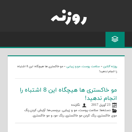
Skip
to
content
روزنه آنلاین
»
سلامت پوست، مو و زیبایی
»
مو خاکستری ها هیچگاه این 8 اشتباه
را انجام ندهید!
مو خاکستری ها هیچگاه این 8 اشتباه را
انجام ندهید!
23 آوریل 2017
نگارنده
دسته‌ها:
سلامت پوست، مو و زیبایی
. برچسب‌ها:
آرایش کردن رنگ
موی خاکستری
،
رنگ کردن مو خاکستری
،
رنگ مو
، و
مو خاکستری
.