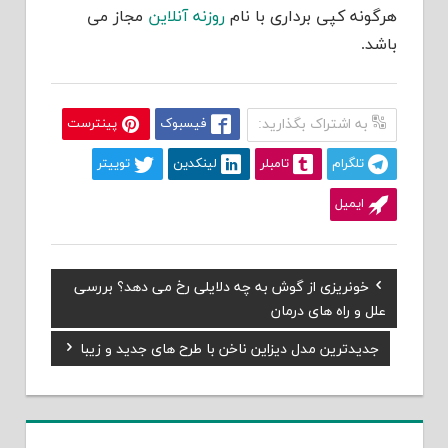
هرگونه کپی برداری با نام
روزنه آنلاین
مجاز می
باشد.
به اشتراک بگذارید:
فیسبوک
پینترست
تلگرام
تامبلر
لینکدین
توییتر
ایمیل
Previous
خونریزی از گوش به چه دلایلی رخ می دهد؟ بررسی
راهبری
Post:
علل و راه های درمان
نوشته
Next
جديدترين مدل ديزاين ناخن با طرح های جدید و زیبا
Post: