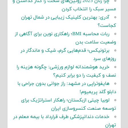
چرا زنان 2025 روتین‌های سخت را کنار گذاشتن و
مسیر سبک را انتخاب کردن
آدری: بهترین کلینیک زیبایی در شمال تهران
کجاست؟
ربات محاسبه BMI؛ راهکاری نوین برای آگاهی از
وضعیت سلامت بدن
برتونیکس؛ قدم‌هایی گرم، شیک و ماندگار در
روزهای سرد
خرید هوشمندانه لوازم ورزشی: چگونه هزینه را
نصف و کیفیت را دو برابر کنیم؟
هایفوتراپی در مشهد: راز جوانی بدون جراحی با
دابلو گلد پریمیوم!
لوبیا چیتی ازبکستان؛ راهکار استراتژیک برای
توسعه صنعت کنسروسازی ایران
خدمات دندانپزشکی طرف قرارداد با بیمه معلم در
تهران