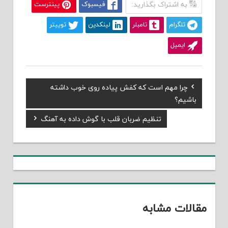
به اشتراک بگذارید:
فیسبوک
پینترست
تلگرام
تامبلر
لینکدین
توییتر
ایمیل
Previous
چرا مهم است که کفش پیاده روی خوب داشته
راهبری
Post:
باشیم؟
نوشته
Next
تنظیم ضربان قلب با گوش داده به آهنگ
Post:
مقالات مشابه