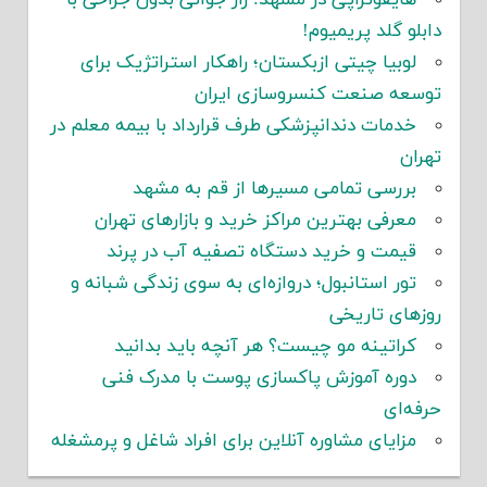
هایفوتراپی در مشهد: راز جوانی بدون جراحی با
دابلو گلد پریمیوم!
لوبیا چیتی ازبکستان؛ راهکار استراتژیک برای
توسعه صنعت کنسروسازی ایران
خدمات دندانپزشکی طرف قرارداد با بیمه معلم در
تهران
بررسی تمامی مسیرها از قم به مشهد
معرفی بهترین مراکز خرید و بازارهای تهران
قیمت و خرید دستگاه تصفیه آب در پرند
تور استانبول؛ دروازه‌ای به سوی زندگی شبانه و
روزهای تاریخی
کراتینه مو چیست؟ هر آنچه باید بدانید
دوره آموزش پاکسازی پوست با مدرک فنی
حرفه‌ای
مزایای مشاوره آنلاین برای افراد شاغل و پرمشغله