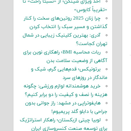
اخذ ویزای شینگن؛ از «نسبتاً راحت» تا
«تقریباً کابوس»
چرا زنان 2025 روتین‌های سخت را کنار
گذاشتن و مسیر سبک را انتخاب کردن
آدری: بهترین کلینیک زیبایی در شمال
تهران کجاست؟
ربات محاسبه BMI؛ راهکاری نوین برای
آگاهی از وضعیت سلامت بدن
برتونیکس؛ قدم‌هایی گرم، شیک و
ماندگار در روزهای سرد
خرید هوشمندانه لوازم ورزشی: چگونه
هزینه را نصف و کیفیت را دو برابر کنیم؟
هایفوتراپی در مشهد: راز جوانی بدون
جراحی با دابلو گلد پریمیوم!
لوبیا چیتی ازبکستان؛ راهکار استراتژیک
برای توسعه صنعت کنسروسازی ایران