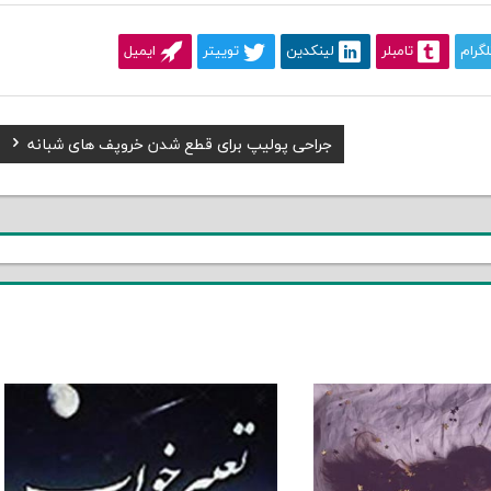
لگرام
تامبلر
لینکدین
توییتر
ایمیل
Next
جراحی پولیپ برای قطع شدن خروپف های شبانه
Post: