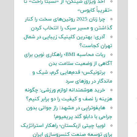
اخذ ویزای شینگن؛ از «نسبتاً راحت» تا
«تقریباً کابوس»
چرا زنان 2025 روتین‌های سخت را کنار
گذاشتن و مسیر سبک را انتخاب کردن
آدری: بهترین کلینیک زیبایی در شمال
تهران کجاست؟
ربات محاسبه BMI؛ راهکاری نوین برای
آگاهی از وضعیت سلامت بدن
برتونیکس؛ قدم‌هایی گرم، شیک و
ماندگار در روزهای سرد
خرید هوشمندانه لوازم ورزشی: چگونه
هزینه را نصف و کیفیت را دو برابر کنیم؟
هایفوتراپی در مشهد: راز جوانی بدون
جراحی با دابلو گلد پریمیوم!
لوبیا چیتی ازبکستان؛ راهکار استراتژیک
برای توسعه صنعت کنسروسازی ایران