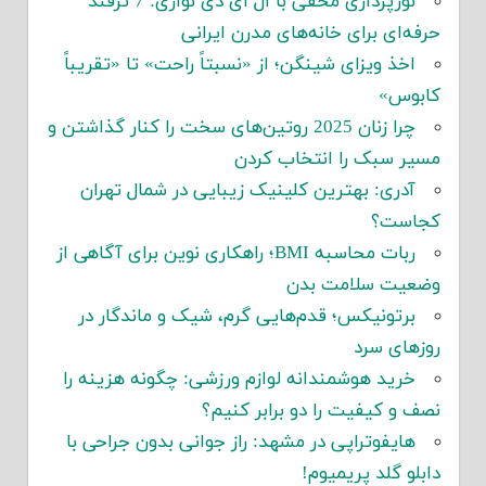
نورپردازی مخفی با ال ای دی نواری: 7 ترفند
حرفه‌ای برای خانه‌های مدرن ایرانی
اخذ ویزای شینگن؛ از «نسبتاً راحت» تا «تقریباً
کابوس»
چرا زنان 2025 روتین‌های سخت را کنار گذاشتن و
مسیر سبک را انتخاب کردن
آدری: بهترین کلینیک زیبایی در شمال تهران
کجاست؟
ربات محاسبه BMI؛ راهکاری نوین برای آگاهی از
وضعیت سلامت بدن
برتونیکس؛ قدم‌هایی گرم، شیک و ماندگار در
روزهای سرد
خرید هوشمندانه لوازم ورزشی: چگونه هزینه را
نصف و کیفیت را دو برابر کنیم؟
هایفوتراپی در مشهد: راز جوانی بدون جراحی با
دابلو گلد پریمیوم!