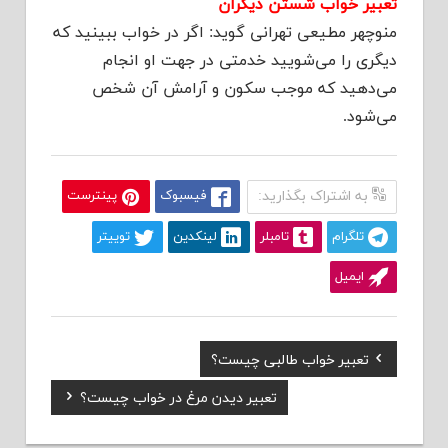
تعبیر خواب شستن دیگران
منوچهر مطیعی تهرانی گوید: اگر در خواب ببینید که
دیگری را می‌شویید خدمتی در جهت او انجام
می‌دهید که موجب سکون و آرامش آن شخص
می‌شود.
به اشتراک بگذارید:
فیسبوک
پینترست
تلگرام
تامبلر
لینکدین
توییتر
ایمیل
Previous
تعبیر خواب طالبی چیست؟
راهبری
Post:
Next
تعبیر دیدن مرغ در خواب چیست؟
نوشته
Post: