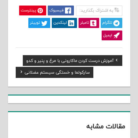
به اشتراک بگذارید:
فیسبوک
پینترست
تلگرام
تامبلر
لینکدین
توییتر
ایمیل
Previous
آموزش درست کردن ماکارونی با مرغ و پنیر و کدو
راهبری
Post:
Next
سارکولما و خستگی سیستم عضلانی
نوشته
Post:
مقالات مشابه